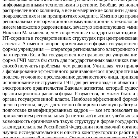
информационными технологиями в регионе. Вообще, региональн
распределенного холдинга, а все коммерческие холдинги да
подразделениях и на предприятиях холдинга. Именно централ
региональных информационно-коммуникационных технологий —
имеем множество разрозненных, зачастую воинствующих «мини
Никколо Макиавелли, чем современные стандарты и методики 
ИТ-сорсинга в государственных структурах при централизов
аспекты. А именно вопрос применимости формы государственн
формы учреждения — оператора регионального электронного п
партнерство Если бы государственное правовое регулирование 
форма ГЧП могла бы стать для государственных заказчиков па
способ получить проблемы, чем решения. Учитывая, что привл
а формирование эффективного развивающегося предприятия мо
повлечь уголовное преследование должностного лица, принявше
использование инструмента ГЧП для решения задач в области 
электронного правительства Важным аспектом, который сущест
организационно-правовая форма. Разумеется, не может быть 
органа государственной власти. Наиболее эффективной формо
целого региона, ведет достаточно обширную научную работу и 
подготовке квалифицированных кадров — все это позволяет вы
привлечением региональных (и не только) высших учебных за
возможность организовать такую структуру в форме государст
законодательством Российской Федерации полномочий органов
научно-исследовательских и опытно-конструкторских работ в
научных деятелей и экспертов. Основным преимуществом ГАУ 