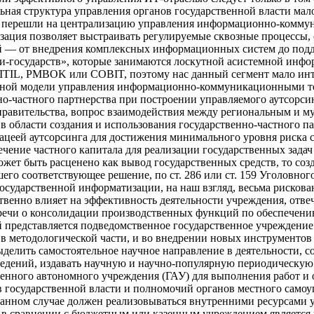
ая структура управления органов государственной власти мало
вно перешли на централизацию управления информационно-комм
изация позволяет выстраивать регулируемые сквозные процессы
 от внедрения комплексных информационных систем до поддер
-государств», которые занимаются лоскутной асистемной инфо
ITIL, PMBOK или COBIT, поэтому нас данный сегмент мало инт
анной модели управления информационно-коммуникационными те
о-частного партнерства при построении управляемого аутсорси
равительства, вопрос взаимодействия между региональным и м
в области создания и использования государственно-частного п
нацеей аутсорсинга для достижения минимального уровня риска 
ечение частного капитала для реализации государственных зада
жет быть расценено как вывод государственных средств, то со
го соответствующее решение, по ст. 286 или ст. 159 Уголовног
государственной информатизации, на наш взгляд, весьма рисков
венно влияет на эффективность деятельности учреждения, отве
и речи о консолидации производственных функций по обеспечен
й представляется подведомственное государственное учреждени
в методологической части, и во внедрении новых инструментов 
делить самостоятельное научное направление в деятельности, с
ведений, издавать научную и научно-популярную периодическую 
венного автономного учреждения (ГАУ) для выполнения работ и 
 государственной власти и полномочий органов местного самоу
 данном случае должен реализовываться внутренними ресурсами
в сравнении с бюджетным или казенным учреждением является 