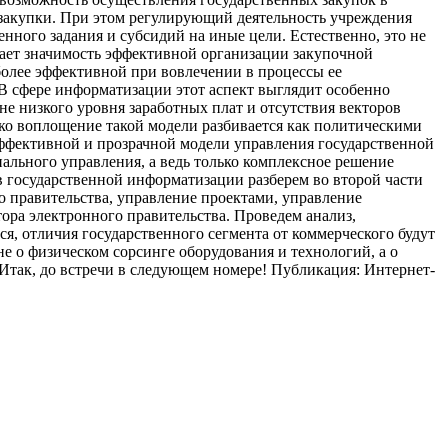
 закупки. При этом регулирующий деятельность учреждения
нного задания и субсидий на иные цели. Естественно, это не
шает значимость эффективной организации закупочной
более эффективной при вовлечении в процессы ее
В сфере информатизации этот аспект выглядит особенно
 низкого уровня заработных плат и отсутствия векторов
ако воплощение такой модели разбивается как политическими
ффективной и прозрачной модели управления государственной
льного управления, а ведь только комплексное решение
 государственной информатизации разберем во второй части
 правительства, управление проектами, управление
ора электронного правительства. Проведем анализ,
я, отличия государственного сегмента от коммерческого будут
 о физическом сорсинге оборудования и технологий, а о
Итак, до встречи в следующем номере! Публикация: Интернет-