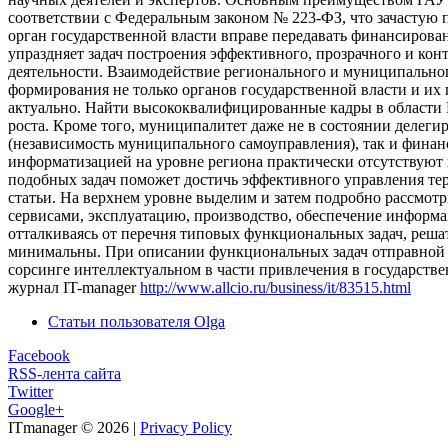
соответствии с Федеральным законом № 223-ФЗ, что зачастую 
орган государственной власти вправе передавать финансирова
упраздняет задач построения эффективного, прозрачного и ко
деятельности. Взаимодействие регионального и муниципально
формирования не только органов государственной власти и их
актуально. Найти высококвалифицированные кадры в области И
роста. Кроме того, муниципалитет даже не в состоянии делег
(независимость муниципального самоуправления), так и фина
информатизацией на уровне региона практически отсутствуют 
подобных задач поможет достичь эффективного управления те
статьи. На верхнем уровне выделим и затем подробно рассмот
сервисами, эксплуатацию, производство, обеспечение информа
отталкиваясь от перечня типовых функциональных задач, реша
минимальны. При описании функциональных задач отправной то
сорсинге интеллектуальном в части привлечения в государств
журнал IT-manager
http://www.allcio.ru/business/it/83515.html
Статьи пользователя Olga
Facebook
RSS-лента сайта
Twitter
Google+
ITmanager
© 2026 |
Privacy Policy