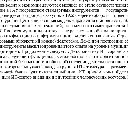
приводит к экономии двух-трех месяцев на этапе осуществления
ние в ГАУ посредством стандартных инструментов — государстве
нтролируемого процесса закупок в ГАУ, скорее наоборот — повы
го уровня Централизованная модель управления становится наи
 подведомственных учреждений, но и местного самоуправления. 
Т во всех муниципалитетах — не решаемая проблема по причине
ировать функции по информатизации в «центр управления». Одн
нсовыми (бюджетный кодекс) факторами. Даже при построении э
инструменты масштабирования этого опыта на уровень муниципа
рриторией. Продолжение следует… Детально тему ИТ-сорсинга в
рим следующий функционал: методологию развития электронного
ционной безопасности и общее обеспечение деятельности операт
ть которые вынуждена каждая крупная ИТ-структура — разумеетс
чкой будет служить жизненный цикл ИТ, причем речь пойдет не
енный ИТ-сектор внешних и внутренних человеческих ресурсов. 