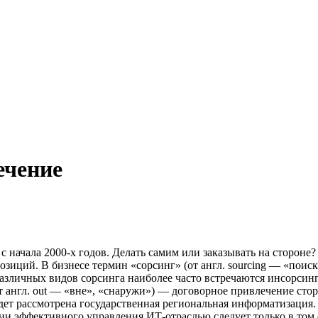
ечение
с начала 2000-х годов. Делать самим или заказывать на стороне
озиций. В бизнесе термин «сорсинг» (от англ. sourcing — «поис
зличных видов сорсинга наиболее часто встречаются инсорсинг и
от англ. out — «вне», «снаружи») — договорное привлечение ст
дет рассмотрена государственная региональная информатизация. 
ии эффективного управления ИТ-отраслью следует только в том 