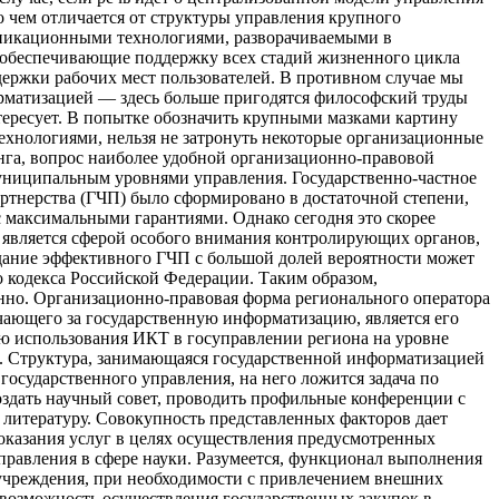
 чем отличается от структуры управления крупного
уникационными технологиями, разворачиваемыми в
, обеспечивающие поддержку всех стадий жизненного цикла
жки рабочих мест пользователей. В противном случае мы
рматизацией — здесь больше пригодятся философский труды
ересует. В попытке обозначить крупными мазками картину
хнологиями, нельзя не затронуть некоторые организационные
нга, вопрос наиболее удобной организационно-правовой
униципальным уровнями управления. Государственно-частное
артнерства (ГЧП) было сформировано в достаточной степени,
с максимальными гарантиями. Однако сегодня это скорее
ч является сферой особого внимания контролирующих органов,
здание эффективного ГЧП с большой долей вероятности может
о кодекса Российской Федерации. Таким образом,
анно. Организационно-правовая форма регионального оператора
чающего за государственную информатизацию, является его
ию использования ИКТ в госуправлении региона на уровне
е. Структура, занимающаяся государственной информатизацией
государственного управления, на него ложится задача по
оздать научный совет, проводить профильные конференции с
литературу. Совокупность представленных факторов дает
оказания услуг в целях осуществления предусмотренных
правления в сфере науки. Разумеется, функционал выполнения
 учреждения, при необходимости с привлечением внешних
возможность осуществления государственных закупок в